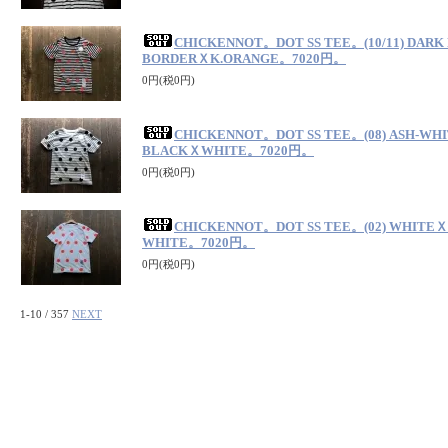
CHICKENNOT。DOT SS TEE。(10/11) DARK
BORDERＸK.ORANGE。7020円。
0円(税0円)
CHICKENNOT。DOT SS TEE。(08) ASH-WH
BLACKＸWHITE。7020円。
0円(税0円)
CHICKENNOT。DOT SS TEE。(02) WHITE
WHITE。7020円。
0円(税0円)
1-10 / 357
NEXT