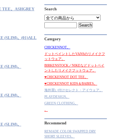
E TEE。ASHGREY
Search
SLIM)。(01)ALL
Category
CHICKENNOT。
ドットペイントしたVANSのリメイクフ
ットウェア。
BIRKENSTOCK／NIKEなどドットペイ
(SLIM)。
ントしたリメイクフットウェア。
♥CHICKENNOT DOT TEE。
♥CHICKENNOT KIDS＆BABIES。
海外買い付けセレクト・アイウェア。
(SLIM)。
PLAYDESIGN。
GREEN CLOTHING。
。
Recommend
(SLIM)。
REMADE COLOR SWAPPED DRY
SHORT SLEEVES。