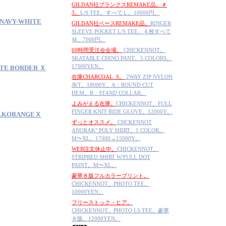
GILDAN社ブランクスREMAKE品。＃
3。
L/S TEE。すべてＬ。10000円。
 NAVY-WHITE
GILDAN社ベースREMAKE品。
RINGER
SLEEVE POCKET L/S TEE。４枚すべて
Ｍ。7000円。
60時間受注会会場。
CHICKENNOT。
SKATABLE CHINO PANT。5 COLORS。
17000YEN。
ITE BORDER Ｘ
在庫CHARCOAL_S。
2WAY ZIP NYLON
JKT。18000Y。A：ROUND CUT
HEM。B：STAND COLLAR。
よみがえる在庫。
CHICKENNOT。FULL
FINGER KNIT RIDE GLOVE。12000Y。
Ｘ.KORANGEＸ
ずっとオススメ。
CHCKENNOT
ANORAK" POLY SHIRT。1 COLOR。
M〜XL。17000→15000Y。
WEB注文休止中。
CHICKENNOT。
STRIPRED SHIRT W/FULL DOT
PAINT。M〜XL。
豪華８版フルカラープリント。
CHICKENNOT。PHOTO TEE。
10000YEN。
フリーストック・ヒア。
CHICKENNOT。PHOTO LS TEE。豪華
８版。12000YEN。