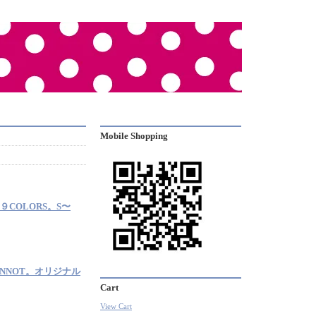
Mobile Shopping
。９COLORS。S〜
NNOT。オリジナル
Cart
View Cart