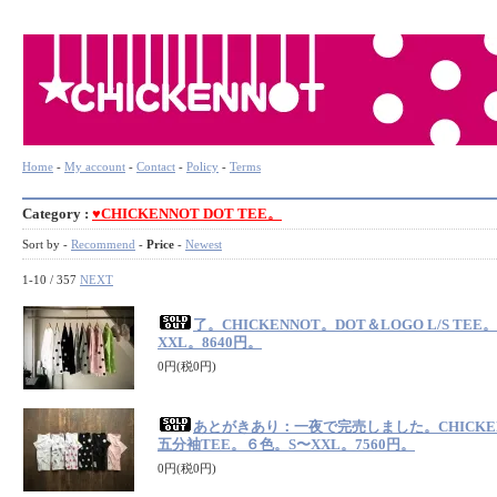
Home
-
My account
-
Contact
-
Policy
-
Terms
Category :
♥CHICKENNOT DOT TEE。
Sort by -
Recommend
-
Price
-
Newest
1-10 / 357
NEXT
了。CHICKENNOT。DOT＆LOGO L/S TEE
XXL。8640円。
0円(税0円)
あとがきあり：一夜で完売しました。CHICKE
五分袖TEE。６色。S〜XXL。7560円。
0円(税0円)