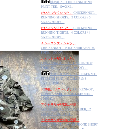
販売終了。CHICKENNOT NO
PRINT TEE。S〜XXL。
だいぶ少なくなった。
CHICKENNOT。
RUNNING SHORTS。3 COLORS / 5
SIZES / 9000Y。
だいぶ少なくなった。
CHICKENNOT。
RUNNING TIGHTS。4 COLORS / 4
SIZES / 9000Y。
４シーズンズ・シャツ。
CHICKENNOT。POLY SHIRT w/ SIDE
POKE。15000Y。
ことしも手配しました。
CHICKENNOT。COTTON RIP-STOP
SHIRT JKT。15000Y／30000Y。
完売・販売終了。 CHICKENNOT
FTRETCH PANT。3 COLOR & 3
SIZES。15000Y。
2026夏、リストック。
CHCKENNOT。
10 POKE NYLON CARGO SHORTS。
15000Y。
アクセサリがWEBに登場。
CHICKENNOT。 KEY HOLDER。2
COLORS。1500YEN。
アクセサリがWEBに登場。
CHICKENNOT。SMART PHONE SHORT