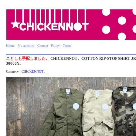
Home
-
My account
-
Contact
-
Policy
-
Terms
ことしも手配しました。
CHICKENNOT。COTTON RIP-STOP SHIRT J
30000Y。
Category :
CHICKENNOT。