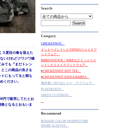
Search
Category
CHICKENNOT。
ドットペイントしたVANSのリメイクフ
らく３度目の春を迎えた
ットウェア。
はないけれどジワジワ確
BIRKENSTOCK／NIKEなどドットペイ
てみても『まだトレン
ントしたリメイクフットウェア。
』とこの商品の良さを
♥CHICKENNOT DOT TEE。
ットにもってると頼も
♥CHICKENNOT KIDS＆BABIES。
求めください。
海外買い付けセレクト・アイウェア。
PLAYDESIGN。
GREEN CLOTHING。
000円で販売してたとお
。
価格となるとおもいま
Recommend
REMADE COLOR SWAPPED DRY
SHORT SLEEVES。