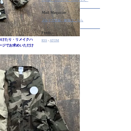
STRAP。6 COLOR。2000YEN。
Mail Magazine
メルマガ登録・解除はこちら
Feeds
つけたり・リメイクハ
RSS
-
ATOM
ページでお求めいただけ