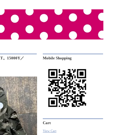
KT。15000Y／
Mobile Shopping
Cart
View Cart