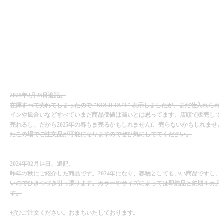
2025年2月25日追記。
在庫すべて売れてしまったので "SOLD OUT" 表示しましたが、まだ仕入れ
インや風合いなどすべていまだ商品価値は高いとは思ってます。店頭で販売し
売れるし。だから2025年の春もま売るかもしれません(、売らないかもしれませ
たこの場でご注文品が可能になりますのでぜひ気にしててください。
2024年02月14日、追記。
昨年の秋にご紹介した商品です。2024年になり、春物としてもいい商品ですし
いのでひきつづき引っ張ります。カラーやサイズによっては即納品と納期１カ
す。
ぜひご注文ください。おまちいたしております。