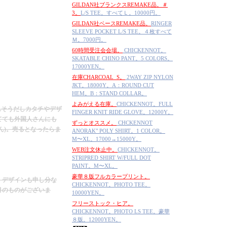
GILDAN社ブランクスREMAKE品。＃
3。
L/S TEE。すべてＬ。10000円。
GILDAN社ベースREMAKE品。
RINGER
SLEEVE POCKET L/S TEE。４枚すべて
Ｍ。7000円。
60時間受注会会場。
CHICKENNOT。
SKATABLE CHINO PANT。5 COLORS。
17000YEN。
在庫CHARCOAL_S。
2WAY ZIP NYLON
JKT。18000Y。A：ROUND CUT
HEM。B：STAND COLLAR。
よみがえる在庫。
CHICKENNOT。FULL
られそうだしカタチやデザ
FINGER KNIT RIDE GLOVE。12000Y。
てても外国人さんにも
ずっとオススメ。
CHCKENNOT
ん)。売るとなったらま
ANORAK" POLY SHIRT。1 COLOR。
M〜XL。17000→15000Y。
WEB注文休止中。
CHICKENNOT。
STRIPRED SHIRT W/FULL DOT
PAINT。M〜XL。
豪華８版フルカラープリント。
、デザインも申し分な
CHICKENNOT。PHOTO TEE。
月のものがございま
10000YEN。
フリーストック・ヒア。
CHICKENNOT。PHOTO LS TEE。豪華
８版。12000YEN。