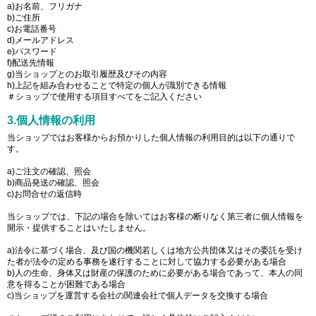
a)お名前、フリガナ
b)ご住所
c)お電話番号
d)メールアドレス
e)パスワード
f)配送先情報
g)当ショップとのお取引履歴及びその内容
h)上記を組み合わせることで特定の個人が識別できる情報
＃ショップで使用する項目すべてをご記入ください
3.個人情報の利用
当ショップではお客様からお預かりした個人情報の利用目的は以下の通りで
す。
a)ご注文の確認、照会
b)商品発送の確認、照会
c)お問合せの返信時
当ショップでは、下記の場合を除いてはお客様の断りなく第三者に個人情報を
開示・提供することはいたしません。
a)法令に基づく場合、及び国の機関若しくは地方公共団体又はその委託を受け
た者が法令の定める事務を遂行することに対して協力する必要がある場合
b)人の生命、身体又は財産の保護のために必要がある場合であって、本人の同
意を得ることが困難である場合
c)当ショップを運営する会社の関連会社で個人データを交換する場合