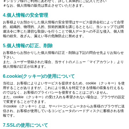
＃ショップ様のご利用にあわせて、詳しく具体的にご記入ください
＃なお、個人情報の販売は禁止させていただきます。
4.個人情報の安全管理
お客様よりお預かりした個人情報の安全管理はサービス提供会社によって合理
的、組織的、物理的、人的、技術的施策を講じるとともに、当ショップでは関
連法令に準じた適切な取扱いを行うことで個人データへの不正な侵入、個人情
報の紛失、改ざん、漏えい等の危険防止に努めます。
5.個人情報の訂正、削除
お客様からお預かりした個人情報の訂正・削除は下記の問合せ先よりお知らせ
下さい。
また、ユーザー登録された場合、当サイトのメニュー「マイアカウント」より
個人情報の訂正が出来ます。
6.cookie(クッキー)の使用について
当社は、お客様によりよいサービスを提供するため、cookie （クッキー）を使
用することがありますが、これにより個人を特定できる情報の収集を行えるも
のではなく、お客様のプライバシーを侵害することはございません。
また、cookie （クッキー）の受け入れを希望されない場合は、ブラウザの設定
で変更することができます。
※cookie （クッキー）とは、サーバーコンピュータからお客様のブラウザに送
信され、お客様が使用しているコンピュータのハードディスクに蓄積される情
報です。
7.SSLの使用について