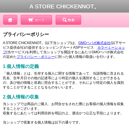
A STORE CHICKENNOT。
カート
検索
プライバシーポリシー
A STORE CHICKENNOT。(以下当ショップ)は、
GMOペパボ株式会社
(以下サー
ビス提供会社)の提供するショッピングカートASPサービス
カラーミーショッ
プ
(当サービス)を利用して当ショップを開設するにあたりGMOペパボ株式会社
の定めた
プライバシー・ポリシー
に則った個人情報の取扱いを行います。
1.個人情報の定義
「個人情報」とは、生存する個人に関する情報であって、当該情報に含まれる
氏名、生年月日その他の記述等により特定の個人を識別することができるも
の、及び他の情報と容易に照合することができ、それにより特定の個人を識別
することができることとなるものをいいます。
2.個人情報の収集
当ショップでは商品のご購入、お問合せをされた際にお客様の個人情報を収集
することがございます。
収集するにあたっては利用目的を明記の上、適法かつ公正な手段によります。
当ショップで収集する個人情報は以下の通りです。