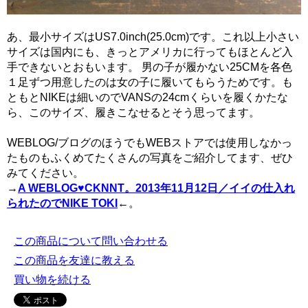
あ、最小サイズはUS7.0inch(25.0cm)です。これ以上小さい
サイズは国内にも、きっとアメリカに行ってもほとんど入
手できないとおもいます。 男の子が履かない25CMを各色
１足ずつ用意したのは女の子に履いてもらうためです。も
ともとNIKEは細いのでVANSの24cmくらいを履くかたな
ら、このサイズ、履きこなせるとそう思ってます。
WEBLOG/ブログのほうでもWEBストアでは使用しなかっ
たものもふくめてたくさんの写真をご紹介してます、ぜひ
みてください。
→
A WEBLOG♥CKNNT。2013年11月12日／イイの仕入れ
られたのでNIKE TOKI
←。
この商品について問い合わせる
この商品を友達に教える
買い物を続ける