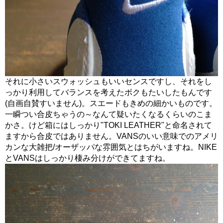
それに小さいスウォッシュもいいセンスですし、それをし
っかり利用してバランスを考えたボクもたいしたもんです
(自画自賛すいません)。スエードもきめの細かいものです。
一瞬つい合皮ちゃうの～なんて疑いたくなるくらいのこま
かさ。けど箱にはしっかり"TOKI LEATHER"と命名されて
ますから合皮ではありません。VANSのいい意味でのアメリ
カンな大雑把/オーザッパな雰囲気とはちがいますね。NIKE
とVANSはしっかり棲み分けができてますね。