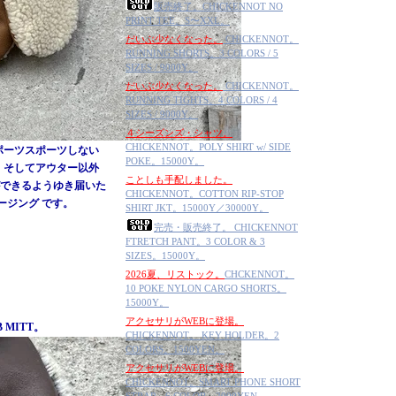
販売終了。CHICKENNOT NO
PRINT TEE。S〜XXL。
だいぶ少なくなった。
CHICKENNOT。
RUNNING SHORTS。3 COLORS / 5
SIZES / 9000Y。
だいぶ少なくなった。
CHICKENNOT。
RUNNING TIGHTS。4 COLORS / 4
SIZES / 9000Y。
４シーズンズ・シャツ。
CHICKENNOT。POLY SHIRT w/ SIDE
ポーツスポーツしない
POKE。15000Y。
、そしてアウター以外
ことしも手配しました。
できるようゆき届いた
CHICKENNOT。COTTON RIP-STOP
ロージング です。
SHIRT JKT。15000Y／30000Y。
完売・販売終了。 CHICKENNOT
FTRETCH PANT。3 COLOR & 3
SIZES。15000Y。
2026夏、リストック。
CHCKENNOT。
10 POKE NYLON CARGO SHORTS。
15000Y。
アクセサリがWEBに登場。
 MITT。
CHICKENNOT。 KEY HOLDER。2
COLORS。1500YEN。
アクセサリがWEBに登場。
CHICKENNOT。SMART PHONE SHORT