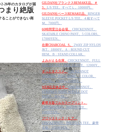
GILDAN社ブランクスREMAKE品。＃
2-26年のカタログが届
3。
L/S TEE。すべてＬ。10000円。
つまり絶版
GILDAN社ベースREMAKE品。
RINGER
することができない商
SLEEVE POCKET L/S TEE。４枚すべて
Ｍ。7000円。
60時間受注会会場。
CHICKENNOT。
SKATABLE CHINO PANT。5 COLORS。
17000YEN。
在庫CHARCOAL_S。
2WAY ZIP NYLON
JKT。18000Y。A：ROUND CUT
HEM。B：STAND COLLAR。
よみがえる在庫。
CHICKENNOT。FULL
FINGER KNIT RIDE GLOVE。12000Y。
ずっとオススメ。
CHCKENNOT
ANORAK" POLY SHIRT。1 COLOR。
M〜XL。17000→15000Y。
WEB注文休止中。
CHICKENNOT。
STRIPRED SHIRT W/FULL DOT
PAINT。M〜XL。
豪華８版フルカラープリント。
CHICKENNOT。PHOTO TEE。
10000YEN。
フリーストック・ヒア。
CHICKENNOT。PHOTO LS TEE。豪華
８版。12000YEN。