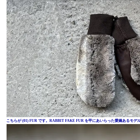
こちらが (01) FUR です。RABBIT FAKE FUR を甲にあいらった愛嬌あるモ