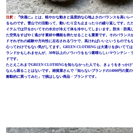
注釈：
『快適に』とは、軽やかな動きと温度的な心地よさのバランスを高いレ
るものです。雪山での活動って、動いたり立ち止まったりの繰り返しです。た
イテムでは汗をかいてその水分が冷えて体を冷やしてしまいます。防水・防風
た空気をすばやく逃がす素材や機能を持たせることも重要です。そのバランス
ドそれぞれの経験や方向性に左右されるワケで、高ければいいというものでも
心ってわけでもない気がしてます。GREEN CLOTHING は大通りを歩いて
ランドかもしれませんが、30年以上のノウハウをもつ素晴らしいマウンテン・
ドです。
たとえこれまでGREEN CLOTHINGを知らなかった人でも、きょうをきっか
なんら困ることはないです。雑貨屋さんで「知らないブランドの14000円の質
衝動的に買ってみた」で損はしない商品・ブランドです。