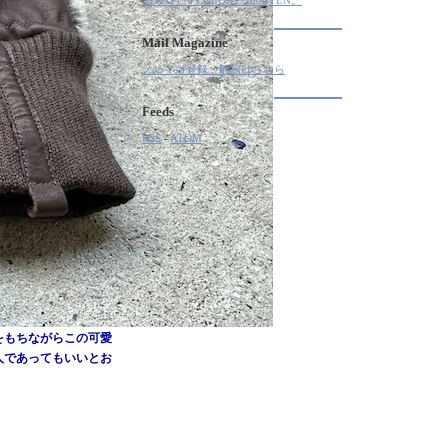
STRAP。6 COLOR。2000YEN。
Mail Magazine
メルマガ登録・解除はこちら
Feeds
RSS
-
ATOM
をもちながらこの可愛
人であってもいいとお