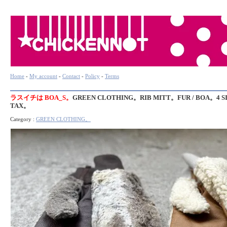
Home
-
My account
-
Contact
-
Policy
-
Terms
ラスイチは BOA_S。
GREEN CLOTHING。RIB MITT。FUR / BOA。4 S
TAX。
Category :
GREEN CLOTHING。