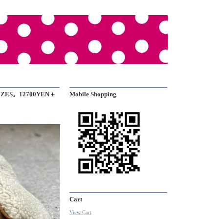
IZES。12700YEN＋
Mobile Shopping
Cart
View Cart