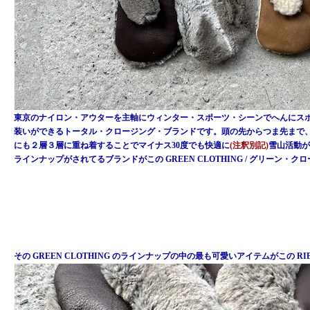
東京のナイロン・アウターを主軸にウィンター・スポーツ・シーンでへんにス
装いができるトータル・クロージング・ブランドです。頭の先からつま先まで
にも２層３層に重ね着することでマイナス30度でも快適に
(注釈別記)
雪山活動が
ラインナップがされてるブランドがこの GREEN CLOTHING / グリーン・ク
その GREEN CLOTHING のラインナップの中の最も可愛いアイテムがこの RIB