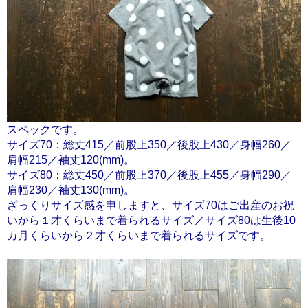
スペックです。
サイズ70：総丈415／前股上350／後股上430／身幅260／
肩幅215／袖丈120(mm)。
サイズ80：総丈450／前股上370／後股上455／身幅290／
肩幅230／袖丈130(mm)。
ざっくりサイズ感を申しますと、サイズ70はご出産のお祝
いから１才くらいまで着られるサイズ／サイズ80は生後10
カ月くらいから２才くらいまで着られるサイズです。