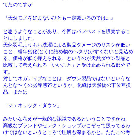
てたのですが
『天然モノを好まないひとも一定数いるのでは....』
と思うようなことがあり、今回はパフベストを販売するこ
とにしました。
天然羽毛よりもお洗濯による製品ダメージのリスクが低い
こと、経年劣化(とくに詰め物のヘタリ)がすくないと見込め
る、価格が低く抑えられる、というのが天然ダウン製品と
比較して考えられる「いいこと」と受け止められる部分で
す。
対してネガティブなことは、ダウン製品ではないというな
んとな〜くの劣等感??というか、化繊は天然物の下位互換
品、または
「ジェネリック・ダウン」
みたいな考えが一般的な認識であるということですかね。
高級なブランドやセレクトショップがこぞって扱ってるわ
けではないというところで理解も深まるかと。ただこの考