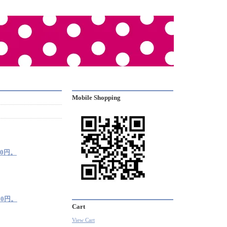
Mobile Shopping
40円。
00円。
Cart
View Cart