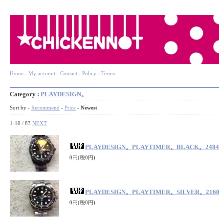
Home
-
My account
-
Contact
-
Policy
-
Terms
Category :
PLAYDESIGN。
Sort by -
Recommend
-
Price
-
Newest
1-10 / 83
NEXT
PLAYDESIGN。PLAYTIMER。BLACK。248
0円(税0円)
PLAYDESIGN。PLAYTIMER。SILVER。216
0円(税0円)