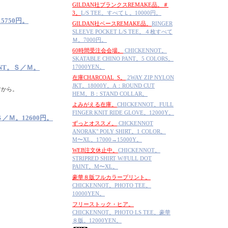
GILDAN社ブランクスREMAKE品。＃
3。
L/S TEE。すべてＬ。10000円。
5750円。
GILDAN社ベースREMAKE品。
RINGER
SLEEVE POCKET L/S TEE。４枚すべて
Ｍ。7000円。
60時間受注会会場。
CHICKENNOT。
SKATABLE CHINO PANT。5 COLORS。
MINT。Ｓ／Ｍ。
17000YEN。
在庫CHARCOAL_S。
2WAY ZIP NYLON
JKT。18000Y。A：ROUND CUT
すから。
HEM。B：STAND COLLAR。
よみがえる在庫。
CHICKENNOT。FULL
FINGER KNIT RIDE GLOVE。12000Y。
。Ｓ／Ｍ。12600円。
ずっとオススメ。
CHCKENNOT
ANORAK" POLY SHIRT。1 COLOR。
M〜XL。17000→15000Y。
WEB注文休止中。
CHICKENNOT。
STRIPRED SHIRT W/FULL DOT
PAINT。M〜XL。
豪華８版フルカラープリント。
CHICKENNOT。PHOTO TEE。
10000YEN。
フリーストック・ヒア。
CHICKENNOT。PHOTO LS TEE。豪華
８版。12000YEN。