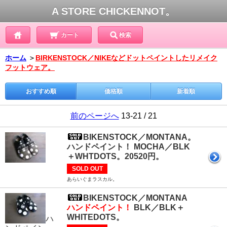
A STORE CHICKENNOT。
カート
検索
ホーム
＞
BIRKENSTOCK／NIKEなどドットペイントしたリメイク
フットウェア。
おすすめ順
価格順
新着順
前のページへ
13-21 / 21
BIKENSTOCK／MONTANA。
ハンドペイント！ MOCHA／BLK
＋WHTDOTS。20520円。
SOLD OUT
あらいぐまラスカル。
BIKENSTOCK／MONTANA
ハンドペイント！
BLK／BLK＋
WHITEDOTS。
ハ